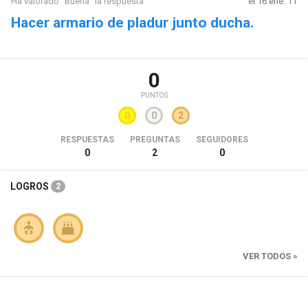
Ha valorado "Buena" la respuesta
el 16 ene. 11
Hacer armario de pladur junto ducha.
0
PUNTOS
0
0
2
RESPUESTAS
PREGUNTAS
SEGUIDORES
0
2
0
LOGROS
2
VER TODOS »