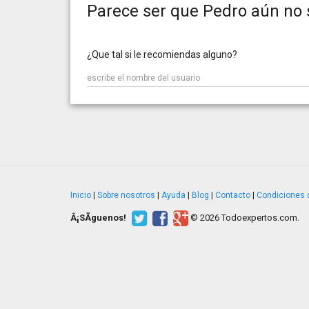
Parece ser que Pedro aún no 
¿Que tal si le recomiendas alguno?
Inicio
|
Sobre nosotros
|
Ayuda
|
Blog
|
Contacto
|
Condiciones 
Â¡SÃ­guenos!
© 2026 Todoexpertos.com.
v