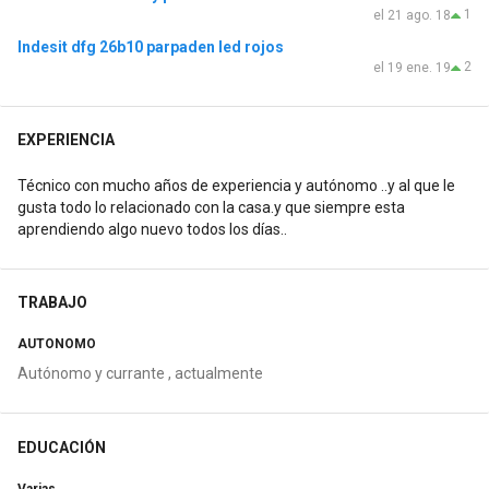
1
el 21 ago. 18
Indesit dfg 26b10 parpaden led rojos
2
el 19 ene. 19
EXPERIENCIA
Técnico con mucho años de experiencia y autónomo ..y al que le
gusta todo lo relacionado con la casa.y que siempre esta
aprendiendo algo nuevo todos los días..
TRABAJO
AUTONOMO
Autónomo y currante , actualmente
EDUCACIÓN
Varias