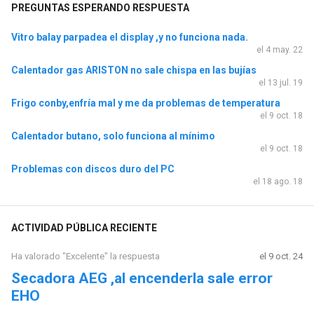
PREGUNTAS ESPERANDO RESPUESTA
Vitro balay parpadea el display ,y no funciona nada.
el 4 may. 22
Calentador gas ARISTON no sale chispa en las bujías
el 13 jul. 19
Frigo conby,enfría mal y me da problemas de temperatura
el 9 oct. 18
Calentador butano, solo funciona al mínimo
el 9 oct. 18
Problemas con discos duro del PC
el 18 ago. 18
ACTIVIDAD PÚBLICA RECIENTE
Ha valorado "Excelente" la respuesta
el 9 oct. 24
Secadora AEG ,al encenderla sale error
EHO