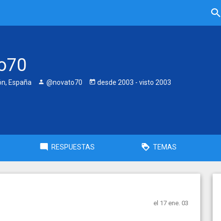
o70
eón, España
@novato70
desde
2003
- visto
2003
RESPUESTAS
TEMAS
el 17 ene. 03