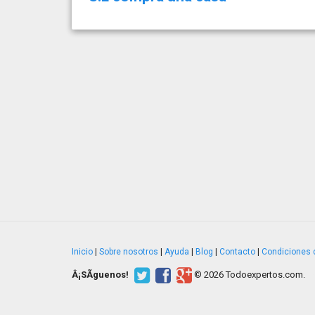
Inicio
|
Sobre nosotros
|
Ayuda
|
Blog
|
Contacto
|
Condiciones 
Â¡SÃ­guenos!
© 2026 Todoexpertos.com.
v