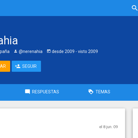
ahia
spaña
@nerenahia
desde
2009
- visto
2009
TAR
SEGUIR
RESPUESTAS
TEMAS
el 8 jun. 09