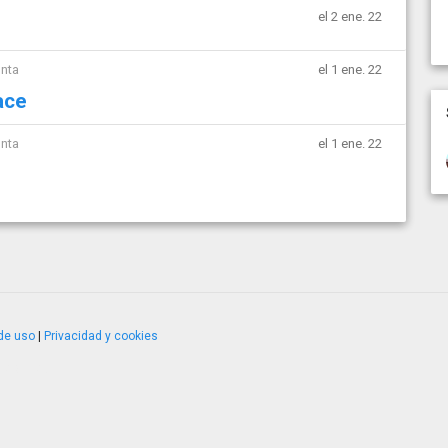
el 2 ene. 22
unta
el 1 ene. 22
ace
unta
el 1 ene. 22
de uso
|
Privacidad y cookies
4.2.51120.1