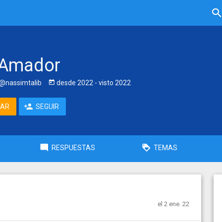
 Amador
@nassimtalib
desde
2022
- visto
2022
TAR
SEGUIR
RESPUESTAS
TEMAS
el 2 ene. 22