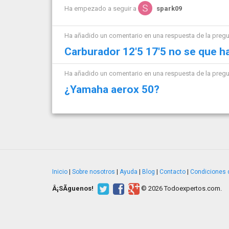
Ha empezado a seguir a
spark09
Ha añadido un comentario en una respuesta de la preg
Carburador 12'5 17'5 no se que h
Ha añadido un comentario en una respuesta de la preg
¿Yamaha aerox 50?
Inicio
|
Sobre nosotros
|
Ayuda
|
Blog
|
Contacto
|
Condiciones 
Â¡SÃ­guenos!
© 2026 Todoexpertos.com.
v