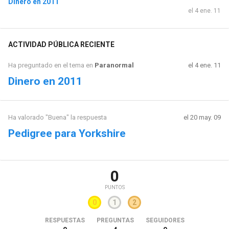
Dinero en 2011
el 4 ene. 11
ACTIVIDAD PÚBLICA RECIENTE
Ha preguntado en el tema en
Paranormal
el 4 ene. 11
Dinero en 2011
Ha valorado "Buena" la respuesta
el 20 may. 09
Pedigree para Yorkshire
0
PUNTOS
0
1
2
RESPUESTAS
PREGUNTAS
SEGUIDORES