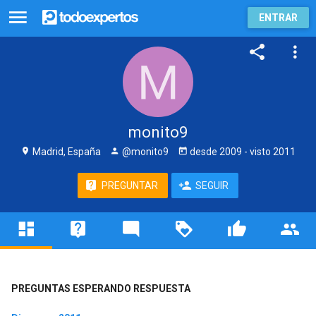
ENTRAR
monito9
Madrid, España
@monito9
desde
2009
- visto
2011
PREGUNTAR
SEGUIR
PREGUNTAS ESPERANDO RESPUESTA