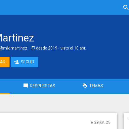
Martinez
@mikimartinez
desde
2019
- visto
el 10 abr.
TAR
SEGUIR
RESPUESTAS
TEMAS
el 29 jun. 25