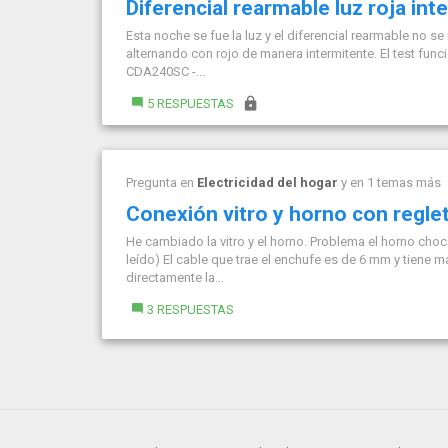
Diferencial rearmable luz roja int
Esta noche se fue la luz y el diferencial rearmable no
alternando con rojo de manera intermitente. El test func
CDA240SC -...
5 RESPUESTAS
Pregunta en
Electricidad del hogar
y en 1 temas más
Conexión vitro y horno con regle
He cambiado la vitro y el horno. Problema el horno choca
leído) El cable que trae el enchufe es de 6 mm y tiene
directamente la...
3 RESPUESTAS