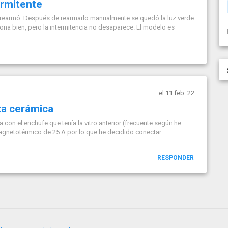
ermitente
 se rearmó. Después de rearmarlo manualmente se quedó la luz verde
iona bien, pero la intermitencia no desaparece. El modelo es
el 11 feb. 22
ta cerámica
 con el enchufe que tenía la vitro anterior (frecuente según he
 magnetotérmico de 25 A por lo que he decidido conectar
RESPONDER