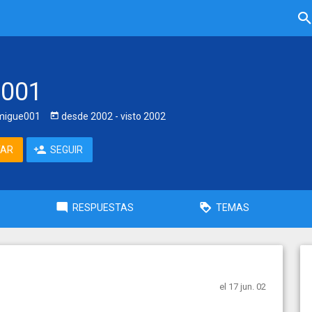
e001
igue001
desde
2002
- visto
2002
TAR
SEGUIR
RESPUESTAS
TEMAS
el 17 jun. 02