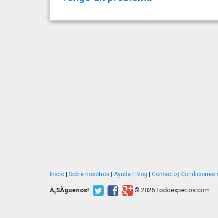
Inicio
|
Sobre nosotros
|
Ayuda
|
Blog
|
Contacto
|
Condiciones 
Â¡SÃ­guenos!
© 2026 Todoexpertos.com.
v