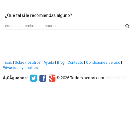
¿Que tal si le recomiendas alguno?
Inicio
|
Sobre nosotros
|
Ayuda
|
Blog
|
Contacto
|
Condiciones de uso
|
Privacidad y cookies
Â¡SÃ­guenos!
© 2026 Todoexpertos.com.
v4.2.51120.1