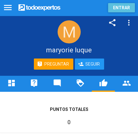
ENTRAR
maryorie luque
PREGUNTAR
SEGUIR
PUNTOS TOTALES
0