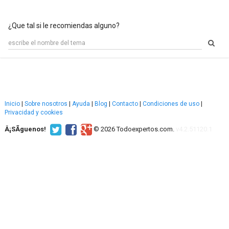
¿Que tal si le recomiendas alguno?
Inicio
|
Sobre nosotros
|
Ayuda
|
Blog
|
Contacto
|
Condiciones de uso
|
Privacidad y cookies
Â¡SÃ­guenos!
© 2026 Todoexpertos.com.
v4.2.51120.1