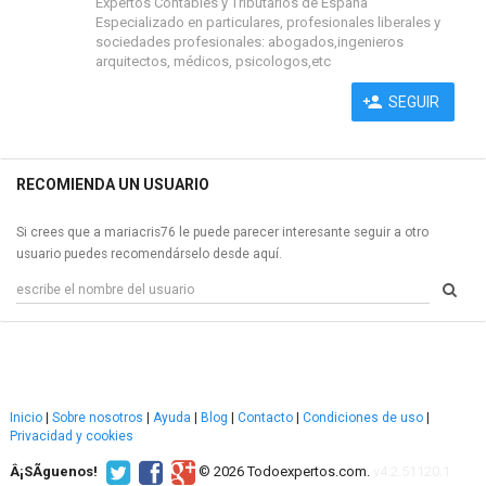
Expertos Contables y Tributarios de España
Especializado en particulares, profesionales liberales y
sociedades profesionales: abogados,ingenieros
arquitectos, médicos, psicologos,etc
SEGUIR
RECOMIENDA UN USUARIO
Si crees que a mariacris76 le puede parecer interesante seguir a otro
usuario puedes recomendárselo desde aquí.
Inicio
|
Sobre nosotros
|
Ayuda
|
Blog
|
Contacto
|
Condiciones de uso
|
Privacidad y cookies
Â¡SÃ­guenos!
© 2026 Todoexpertos.com.
v4.2.51120.1