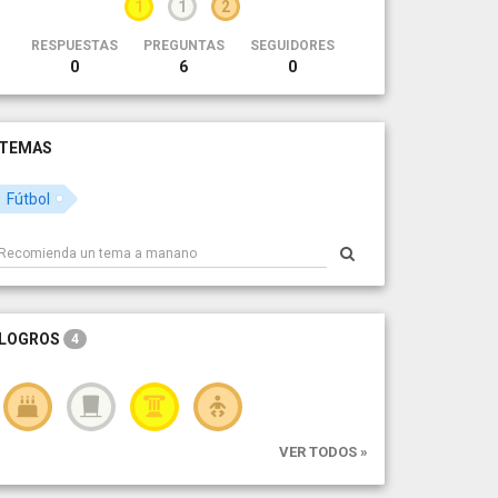
1
1
2
RESPUESTAS
PREGUNTAS
SEGUIDORES
0
6
0
TEMAS
Fútbol
LOGROS
4
VER TODOS »