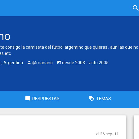
no
 te consigo la camiseta del futbol argentino que quieras , aun las que no 
es etc
, Argentina
@manano
desde
2003
- visto
2005
RESPUESTAS
TEMAS
el 26 sep. 11