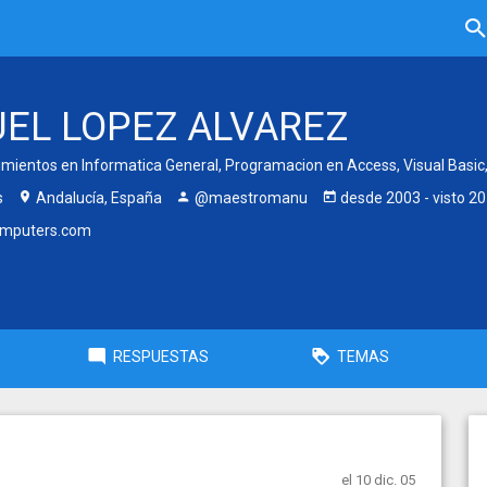
EL LOPEZ ALVAREZ
mientos en Informatica General, Programacion en Access, Visual Basic,
s
Andalucía, España
@maestromanu
desde
2003
- visto
20
mputers.com
RESPUESTAS
TEMAS
el 10 dic. 05