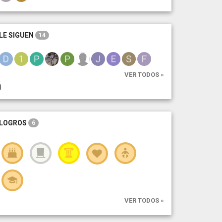
LE SIGUEN
14
VER TODOS »
)
LOGROS
6
VER TODOS »