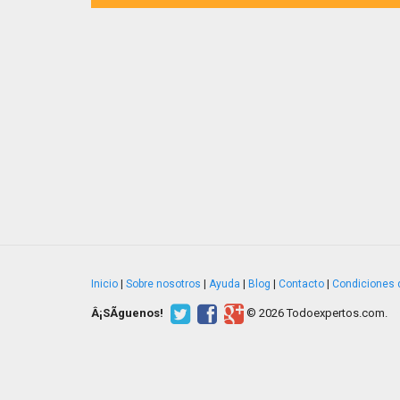
Inicio
|
Sobre nosotros
|
Ayuda
|
Blog
|
Contacto
|
Condiciones 
Â¡SÃ­guenos!
© 2026 Todoexpertos.com.
v