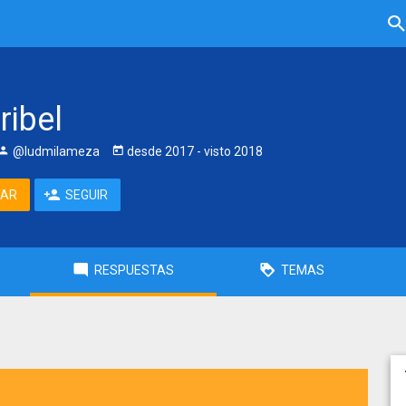
ribel
@ludmilameza
desde
2017
- visto
2018
TAR
SEGUIR
RESPUESTAS
TEMAS