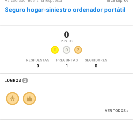
Ha valorado "Buena" la respuesta
el 26 sep. 09
Seguro hogar-siniestro ordenador portátil
0
PUNTOS
0
0
2
RESPUESTAS
PREGUNTAS
SEGUIDORES
0
1
0
LOGROS
2
VER TODOS »