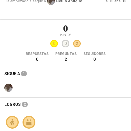
el 13 ene. 13
Ha empezado a seguir a
Botijo Antiguo
0
PUNTOS
0
0
2
RESPUESTAS
PREGUNTAS
SEGUIDORES
0
2
0
SIGUE A
1
LOGROS
2