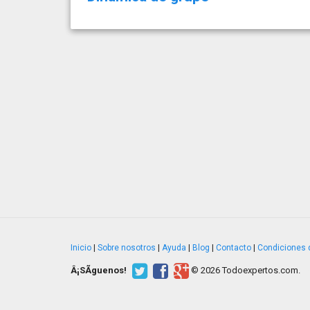
Inicio
|
Sobre nosotros
|
Ayuda
|
Blog
|
Contacto
|
Condiciones 
Â¡SÃ­guenos!
© 2026 Todoexpertos.com.
v