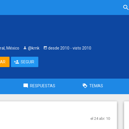
ral, México
@krnk
desde
2010
- visto
2010
TAR
SEGUIR
RESPUESTAS
TEMAS
el 24 abr. 10