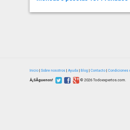
Inicio
|
Sobre nosotros
|
Ayuda
|
Blog
|
Contacto
|
Condiciones 
Â¡SÃ­guenos!
© 2026 Todoexpertos.com.
v