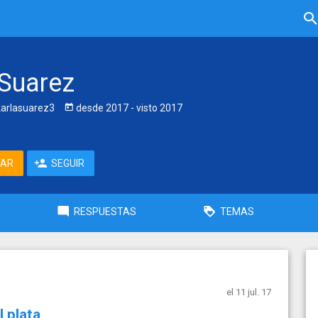
 Suarez
arlasuarez3
desde
2017
- visto
2017
TAR
SEGUIR
RESPUESTAS
TEMAS
el 11 jul. 17
 plata