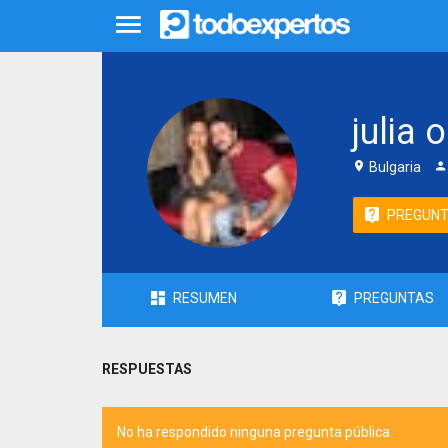
julia 
Bulgaria
PREGUN
RESUMEN
PREGUNTAS
RESPUESTAS
No ha respondido ninguna pregunta pública