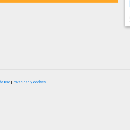
de uso
|
Privacidad y cookies
4.2.51120.1