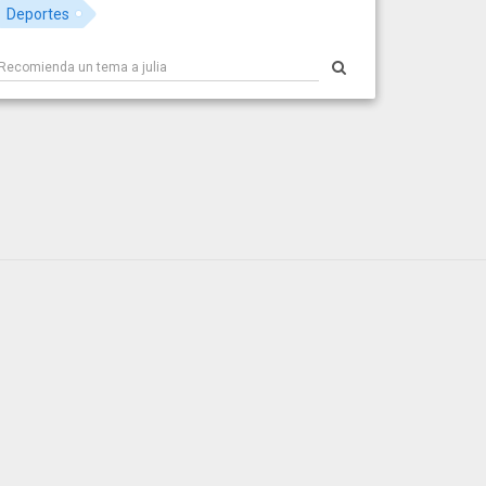
Deportes