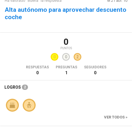
Ha valorado "Buena" la respuesta
el 21 abr. 10
Alta autónomo para aprovechar descuento
coche
0
PUNTOS
0
0
2
RESPUESTAS
PREGUNTAS
SEGUIDORES
0
1
0
LOGROS
2
VER TODOS »