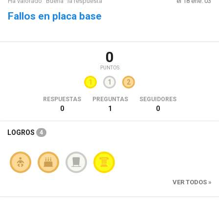
Ha valorado "Buena" la respuesta
el 18 ene. 03
Fallos en placa base
0
PUNTOS
1
1
2
RESPUESTAS
PREGUNTAS
SEGUIDORES
0
1
0
LOGROS
4
VER TODOS »