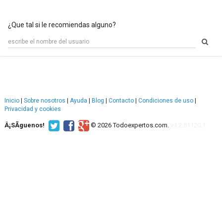
¿Que tal si le recomiendas alguno?
Inicio
|
Sobre nosotros
|
Ayuda
|
Blog
|
Contacto
|
Condiciones de uso
|
Privacidad y cookies
Â¡SÃ­guenos!
© 2026 Todoexpertos.com.
v4.2.51120.1