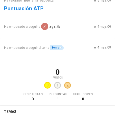
Ha valorado "Buena" la respuesta
el 5 may. 09
Puntuación ATP
el 4 may. 09
Ha empezado a seguir a
zgz_tb
el 4 may. 09
Ha empezado a seguir el tema
Tenis
0
PUNTOS
0
1
2
RESPUESTAS
PREGUNTAS
SEGUIDORES
0
1
0
TEMAS