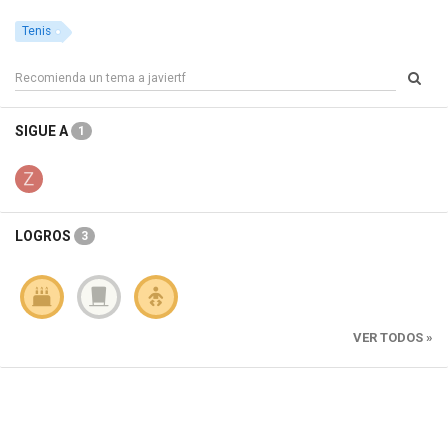
Tenis
SIGUE A
1
LOGROS
3
VER TODOS »