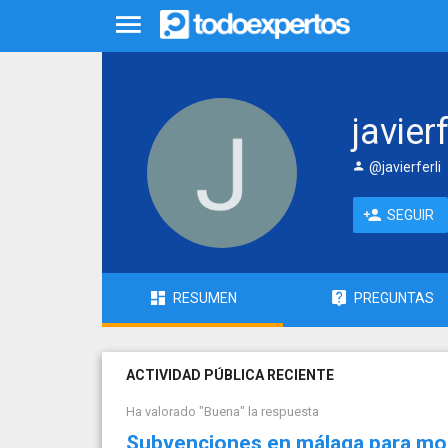
javierf
@javierferli
SEGUIR
RESUMEN
PREGUNTAS
ACTIVIDAD PÚBLICA RECIENTE
Ha valorado "Buena" la respuesta
Subvenciones en málaga para mon