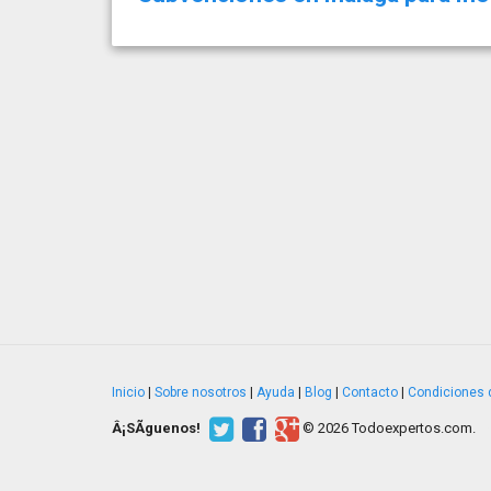
Inicio
|
Sobre nosotros
|
Ayuda
|
Blog
|
Contacto
|
Condiciones 
Â¡SÃ­guenos!
© 2026 Todoexpertos.com.
v