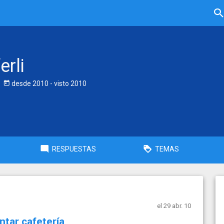
erli
desde
2010
- visto
2010
RESPUESTAS
TEMAS
el 29 abr. 10
tar cafetería