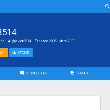
r8514
aña
@javier8514
desde
2005
- visto
2009
TAR
SEGUIR
RESPUESTAS
TEMAS