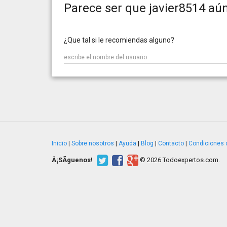
Parece ser que javier8514 aún
¿Que tal si le recomiendas alguno?
Inicio
|
Sobre nosotros
|
Ayuda
|
Blog
|
Contacto
|
Condiciones 
Â¡SÃ­guenos!
© 2026 Todoexpertos.com.
v