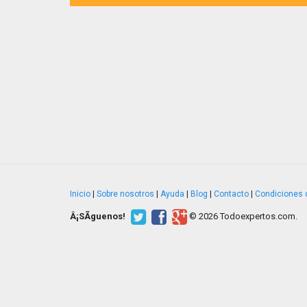
Inicio
|
Sobre nosotros
|
Ayuda
|
Blog
|
Contacto
|
Condiciones 
Â¡SÃ­guenos!
© 2026 Todoexpertos.com.
v