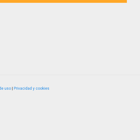
de uso
|
Privacidad y cookies
4.2.51120.1