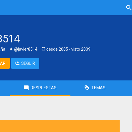
r8514
aña
@javier8514
desde
2005
- visto
2009
TAR
SEGUIR
RESPUESTAS
TEMAS