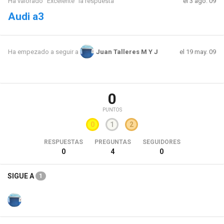
Ha valorado "Excelente" la respuesta
el 3 ago. 09
Audi a3
el 19 may. 09
Ha empezado a seguir a
Juan Talleres M Y J
0
PUNTOS
0
1
2
RESPUESTAS
PREGUNTAS
SEGUIDORES
0
4
0
SIGUE A
1