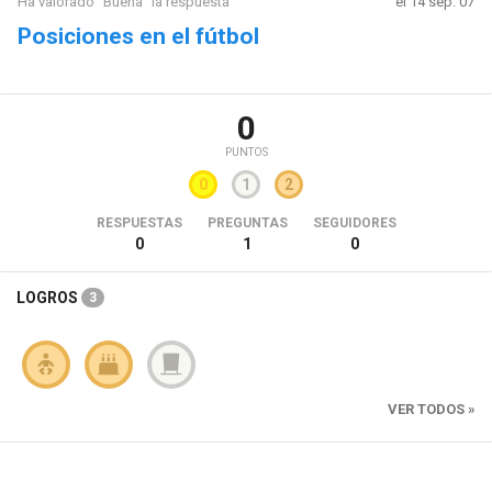
Ha valorado "Buena" la respuesta
el 14 sep. 07
Posiciones en el fútbol
0
PUNTOS
0
1
2
RESPUESTAS
PREGUNTAS
SEGUIDORES
0
1
0
LOGROS
3
VER TODOS »