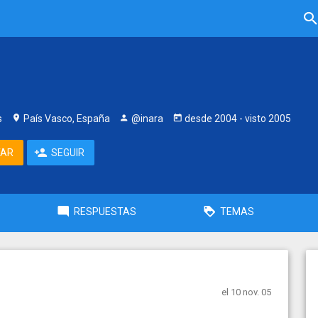
s
País Vasco, España
@inara
desde
2004
- visto
2005
TAR
SEGUIR
RESPUESTAS
TEMAS
el 10 nov. 05