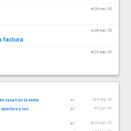
el 28 sep. 05
el 28 sep. 05
 factura
el 25 sep. 05
1
el 8 sep. 05
n casa tras la venta
1
el 3 jun. 05
 apertura y sus
1
el 24 ago. 05