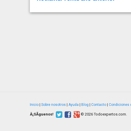
Inicio
|
Sobre nosotros
|
Ayuda
|
Blog
|
Contacto
|
Condiciones 
Â¡SÃ­guenos!
© 2026 Todoexpertos.com.
v