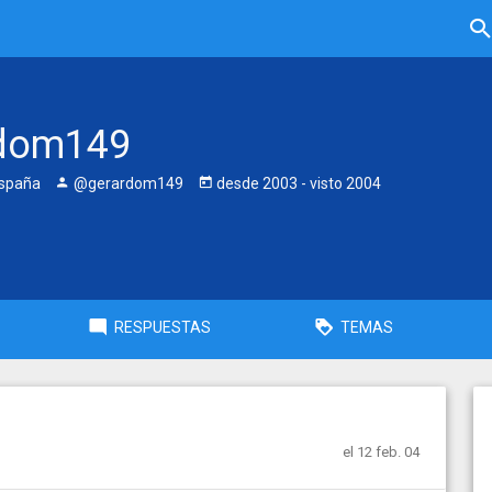
rdom149
España
@gerardom149
desde
2003
- visto
2004
RESPUESTAS
TEMAS
el 12 feb. 04