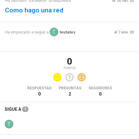
Ha valorado "Excelente" la respuesta
el 16 feb. 03
Como hago una red
el 7 ene. 03
Ha empezado a seguir a
teutates
0
PUNTOS
1
1
2
RESPUESTAS
PREGUNTAS
SEGUIDORES
0
2
0
SIGUE A
1