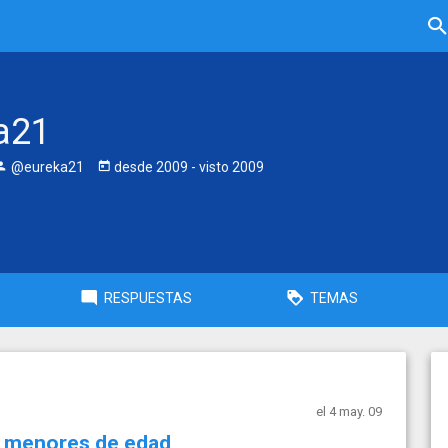
a21
@eureka21
desde
2009
- visto
2009
RESPUESTAS
TEMAS
el 4 may. 09
s menores de edad