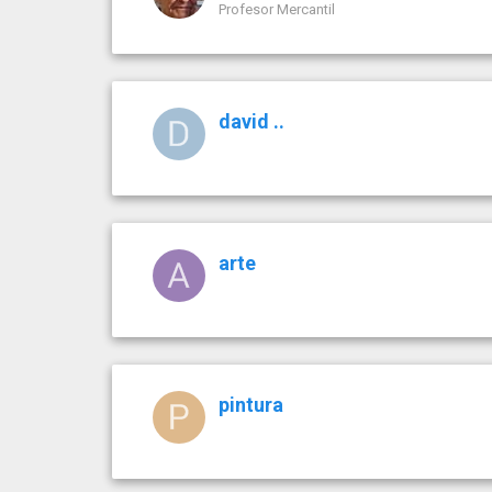
Profesor Mercantil
david ..
arte
pintura