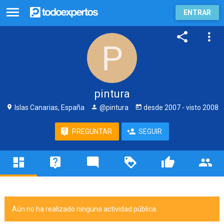
ENTRAR
pintura
Islas Canarias, España
@pintura
desde
2007
- visto
2008
PREGUNTAR
SEGUIR
Aún no ha realizado ninguna actividad pública.