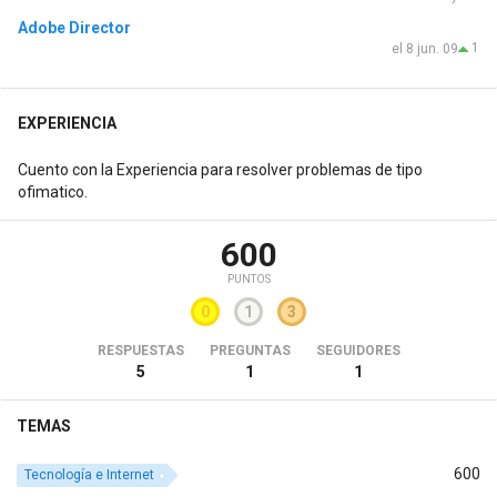
Adobe Director
1
el 8 jun. 09
EXPERIENCIA
Cuento con la Experiencia para resolver problemas de tipo
ofimatico.
600
PUNTOS
0
1
3
RESPUESTAS
PREGUNTAS
SEGUIDORES
5
1
1
TEMAS
600
Tecnología e Internet