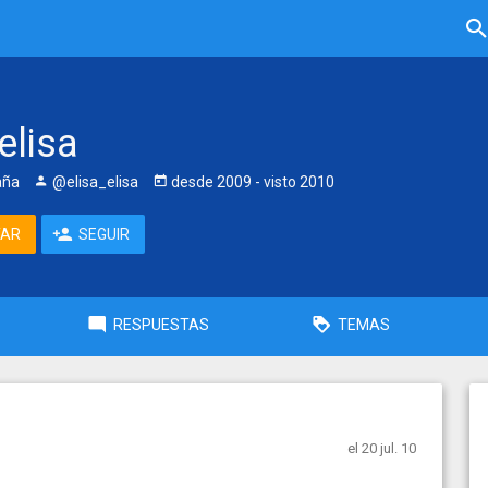
elisa
aña
@elisa_elisa
desde
2009
- visto
2010
TAR
SEGUIR
RESPUESTAS
TEMAS
el 20 jul. 10