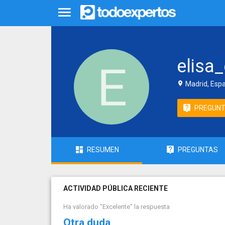
elisa_
Madrid, Esp
PREGUN
RESUMEN
PREGUNTAS
ACTIVIDAD PÚBLICA RECIENTE
Ha valorado "Excelente" la respuesta
Otra duda