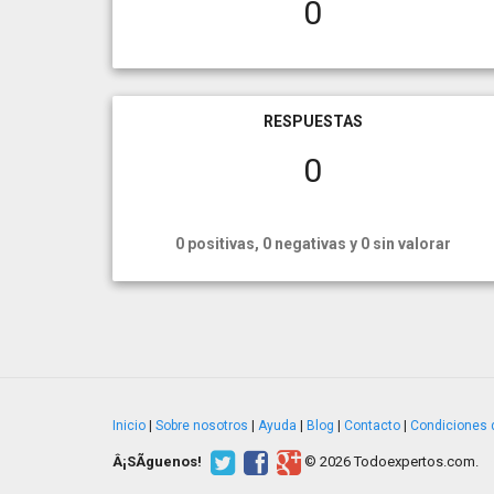
0
RESPUESTAS
0
0 positivas, 0 negativas y 0 sin valorar
Inicio
|
Sobre nosotros
|
Ayuda
|
Blog
|
Contacto
|
Condiciones 
Â¡SÃ­guenos!
© 2026 Todoexpertos.com.
v