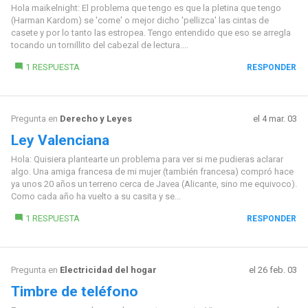
Hola maikelnight: El problema que tengo es que la pletina que tengo
(Harman Kardom) se 'come' o mejor dicho 'pellizca' las cintas de
casete y por lo tanto las estropea. Tengo entendido que eso se arregla
tocando un tornillito del cabezal de lectura....
1 RESPUESTA
RESPONDER
Pregunta en
Derecho y Leyes
el 4 mar. 03
Ley Valenciana
Hola: Quisiera plantearte un problema para ver si me pudieras aclarar
algo. Una amiga francesa de mi mujer (también francesa) compró hace
ya unos 20 años un terreno cerca de Javea (Alicante, sino me equivoco).
Como cada año ha vuelto a su casita y se...
1 RESPUESTA
RESPONDER
Pregunta en
Electricidad del hogar
el 26 feb. 03
Timbre de teléfono