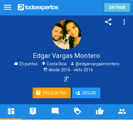
ENTRAR
Edgar Vargas Montero
25 puntos
Costa Rica
@edgarvargasmontero
desde
2016
- visto
2016
PREGUNTAR
SEGUIR