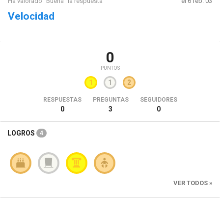
Ha valorado "Buena" la respuesta
el 6 feb. 03
Velocidad
0
PUNTOS
1
1
2
RESPUESTAS
PREGUNTAS
SEGUIDORES
0
3
0
LOGROS
4
VER TODOS »