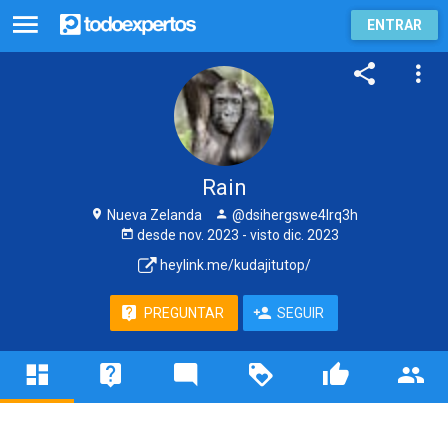
ENTRAR
Rain
Nueva Zelanda
@dsihergswe4lrq3h
desde
nov. 2023
- visto
dic. 2023
heylink.me/kudajitutop/
PREGUNTAR
SEGUIR