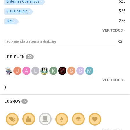
525
Sistemas Operativos
525
Visual Studio
275
.Net
VER TODOS »
LE SIGUEN
29
VER TODOS »
)
LOGROS
6