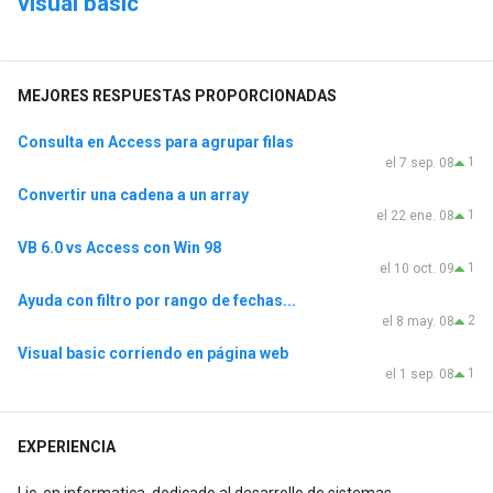
visual basic
MEJORES RESPUESTAS PROPORCIONADAS
Consulta en Access para agrupar filas
1
el 7 sep. 08
Convertir una cadena a un array
1
el 22 ene. 08
VB 6.0 vs Access con Win 98
1
el 10 oct. 09
Ayuda con filtro por rango de fechas...
2
el 8 may. 08
Visual basic corriendo en página web
1
el 1 sep. 08
EXPERIENCIA
Lic. en informatica, dedicado al desarrollo de sistemas