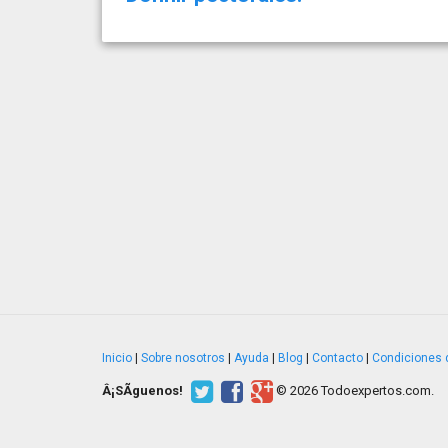
Inicio
|
Sobre nosotros
|
Ayuda
|
Blog
|
Contacto
|
Condiciones 
Â¡SÃ­guenos!
© 2026 Todoexpertos.com.
v