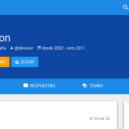
son
aña
@deivison
desde
2002
- visto
2011
TAR
SEGUIR
RESPUESTAS
TEMAS
el 16 mar. 02