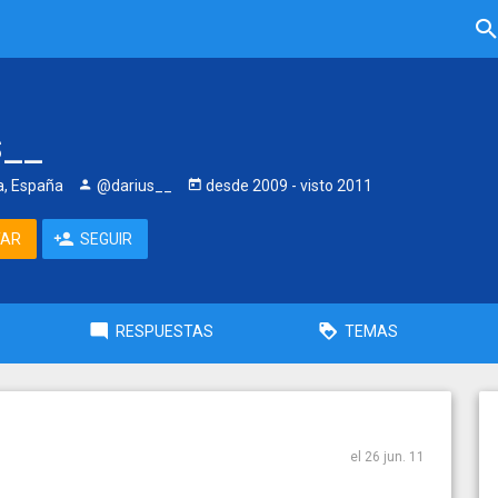
s__
, España
@darius__
desde
2009
- visto
2011
TAR
SEGUIR
RESPUESTAS
TEMAS
el 26 jun. 11