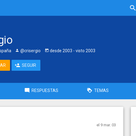
gio
España
@crisergio
desde
2003
- visto
2003
TAR
SEGUIR
RESPUESTAS
TEMAS
el 9 mar. 03