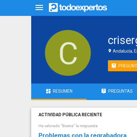
criser
Andalucía, 
PREGUN
RESUMEN
PREGUNTAS
ACTIVIDAD PÚBLICA RECIENTE
Ha valorado "Buena" la respuesta
Problemas con la regrabadora