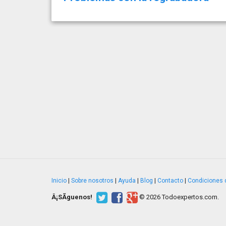
Inicio
|
Sobre nosotros
|
Ayuda
|
Blog
|
Contacto
|
Condiciones 
Â¡SÃ­guenos!
© 2026 Todoexpertos.com.
v