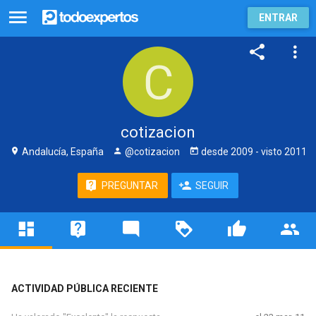
ENTRAR
cotizacion
Andalucía, España
@cotizacion
desde
2009
- visto
2011
PREGUNTAR
SEGUIR
ACTIVIDAD PÚBLICA RECIENTE