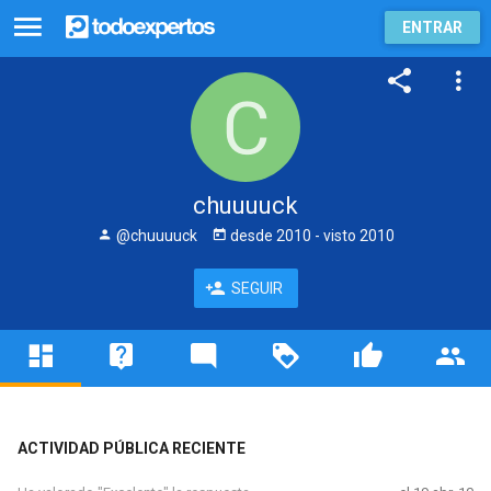
ENTRAR
chuuuuck
@chuuuuck
desde
2010
- visto
2010
SEGUIR
ACTIVIDAD PÚBLICA RECIENTE